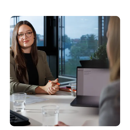
----
----