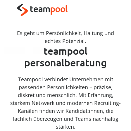
----
Zum Haupt-Inhalt springen
Zur Menü-Navigation springen
Zum Footer springen
AK + 3
AK + 1
AK + 2
Es geht um Persönlichkeit, Haltung und
echtes Potenzial.
teampool
personalberatung
Teampool verbindet Unternehmen mit
passenden Persönlichkeiten – präzise,
diskret und menschlich. Mit Erfahrung,
starkem Netzwerk und modernen Recruiting-
Kanälen finden wir Kandidat:innen, die
fachlich überzeugen und Teams nachhaltig
stärken.