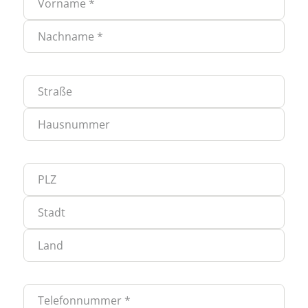
Na
Straße
Ha
PLZ
Sta
La
Telefonnummer *