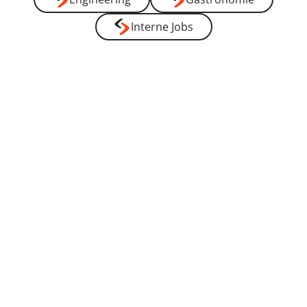
----
Interne Jobs
----