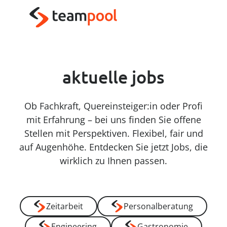
----
zeitarbeit
engineering
personalberatung
gastronomie
wir verstehen arbeit
wir entwickeln ideen
wir vermitteln persönlichkeiten
wir servieren lösungen
Zum Haupt-Inhalt springen
Zur Menü-Navigation springen
Zum Footer springen
AK + 3
AK + 1
AK + 2
Jetzt Job finden
Jetzt Traumjob finden
Jetzt durchstarten
Jetzt Gastro-Job finden
aktuelle jobs
Ob Fachkraft, Quereinsteiger:in oder Profi
mit Erfahrung – bei uns finden Sie offene
Stellen mit Perspektiven. Flexibel, fair und
auf Augenhöhe. Entdecken Sie jetzt Jobs, die
wirklich zu Ihnen passen.
Zeitarbeit
Personalberatung
Engineering
Gastronomie