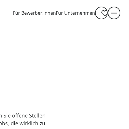
-----
Für Bewerber:innen
Für Unternehmen
een
gastronomie
nden
wir servieren lösungen
Jetzt Gastro-Job finden
n Sie offene Stellen
obs, die wirklich zu