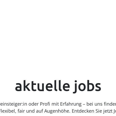
----
engineering
wir entwickeln id
rsonalberatung
Jetzt Traumjob fi
mitteln persönlichkeiten
etzt durchstarten
aktuelle jobs
insteiger:in oder Profi mit Erfahrung – bei uns finde
lexibel, fair und auf Augenhöhe. Entdecken Sie jetzt J