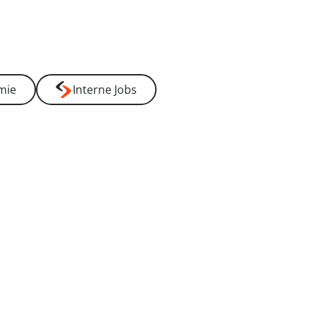
-----
mie
Interne Jobs